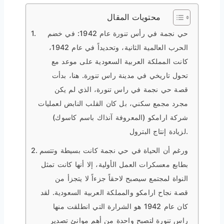
محتويات المقال
حي نجمة في رأس تنورة عام 1942: في خضم
الحرب العالمية الثانية، وتحديداً في عام 1942،
كانت المملكة العربية السعودية على موعد مع
تحول تاريخي في مدينة راس تنورة. هنا، بدأت
قصة حي نجمة في راس تنورة، الذي لم يكن
مجرد مجمع سكني، بل كان القلب النابض لعمليات
شركة ارامكو (المعروفة آنذاك باسم كاسوك)
لزيادة إنتاج البترول.
ورغم أن الحياة في حي نجمة كانت بسيطة وتتسم
بطابع معسكرات العمل الأولية، إلا أنها كانت تمثل
النواة لمجتمع سيصبح لاحقاً جزءاً لا يتجزأ من
قصة نجاح ارامكو والمملكة العربية السعودية. لقد
كان عام 1942 هو الشرارة التي انطلقت منها
راس تنورة لتصبح واحدة من أهم موانئ تصدير