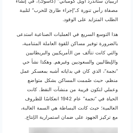
أريبيان ستاندرد أويل كومباني” (كاسوك)، في إنشاء
مصفاة رأس تنورة كـ”إجراء طارئ للحرب” لتلبية
الطلب المتزايد على الوقود.
هذا التوسع السريع في العمليات الصناعية استدعى
بالضرورة توفير مساكن للقوة العاملة المتنامية،
والتي كانت تتألف من الأمريكيين والبريطانيين
والإيطاليين والسعوديين وغيرهم. وهكذا نشأ حي
“نجمة”، الذي كان في بداياته أشبه بمعسكر عمل
منظم، حيث صُممت المساكن بشكل متواضع
وعملي لتكون قريبة من منشآت النفط. كانت
الحياة في “نجمة” عام 1942 انعكاسًا للظروف
العالمية؛ حيث كانت البساطة هي السمة الغالبة،
مع تركيز الجهود على ضمان استمرارية الإنتاج.