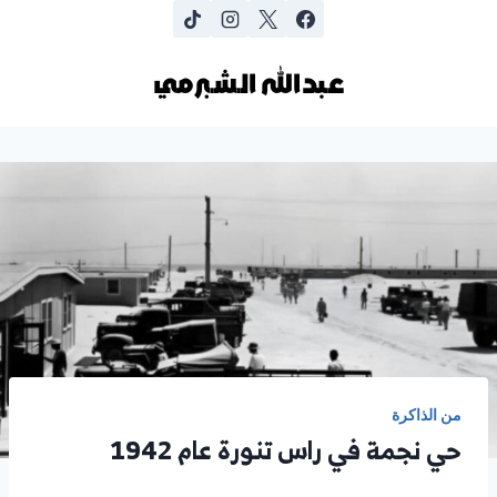
لتجاوز
لى
عـبدالله الـشـبرمي
لمحتوى
من الذاكرة
حي نجمة في راس تنورة عام 1942