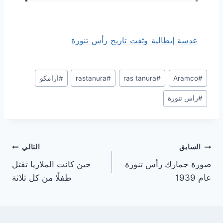
عدسة إيطالية وثقت تاريخ رأس تنورة
وسوم
#
Aramco
#
ras tanura
#
rastanura
#
ارامكو
المقال:
#
راس تنورة
تصفّح
السابق
التالي
صورة جمارك رأس تنورة
حين كانت الملاريا تقتل
المقالات
عام 1939
طفلًا من كل ثلاثة