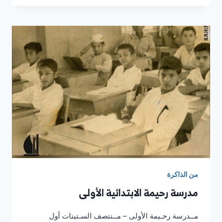
الوالد
ناصـر
بن
ناصر
الــدوسري
رحــمه
الله
من الذاكرة
مدرسة رحيمة الابتدائية الأولى
مــدرسة رحـيمة الأولى – مــنتصف السـتينات أول