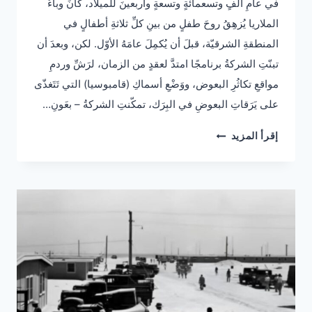
في عامِ ألفٍ وتسعمائةٍ وتسعةٍ وأربعينَ للميلاد، كانَ وباءُ
الملاريا يُزهِقُ روحَ طفلٍ من بينِ كلِّ ثلاثةِ أطفالٍ في
المنطقةِ الشرقيّة، قبلَ أن يُكمِلَ عامَهُ الأوّل. لكن، وبعدَ أن
تبنّتِ الشركةُ برنامجًا امتدَّ لعقدٍ من الزمان، لرَشِّ وردمِ
مواقعِ تكاثُرِ البعوض، ووَضْعِ أسماكِ (قامبوسيا) التي تَتَغذّى
على يَرَقاتِ البعوضِ في البِرَك، تمكّنتِ الشركةُ – بعَونِ…
حين
إقرأ المزيد
كانت
الملاريا
تقتل
طفلًا
من
كل
ثلاثة