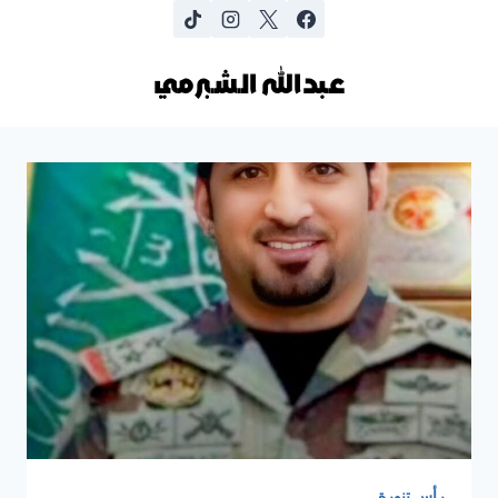
لتجاوز
لى
عـبدالله الـشـبرمي
لمحتوى
رأس تنورة