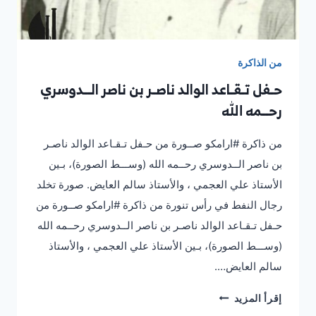
من الذاكرة
حـفل تـقـاعد الوالد ناصـر بن ناصر الــدوسري
رحــمه الله
من ذاكرة #ارامكو صــورة من حـفل تـقـاعد الوالد ناصـر
بن ناصر الــدوسري رحــمه الله (وســـط الصورة)، بـين
الأستاذ علي العجمي ، والأستاذ سالم العايض. صورة تخلد
رجال النفط في رأس تنورة من ذاكرة #ارامكو صــورة من
حـفل تـقـاعد الوالد ناصـر بن ناصر الــدوسري رحــمه الله
(وســـط الصورة)، بـين الأستاذ علي العجمي ، والأستاذ
سالم العايض….
حـفل
إقرأ المزيد
تـقـاعد